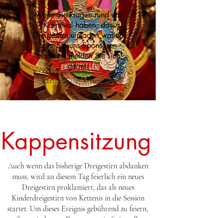
Wenn Sie Fragen rund um
Karneval haben, das
Dreigestirn einladen wollen
oder Sie uns Sponsoren
möchten, melden Sie sich
gerne.
karneval@klj-kettenis.be
Kappensitzung
Auch wenn das bisherige Dreigestirn abdanken
muss, wird an diesem Tag feierlich ein neues
Dreigestirn proklamiert, das als neues
Kinderdreigestirn von Kettenis in die Session
startet. Um dieses Ereignis gebührend zu feiern,