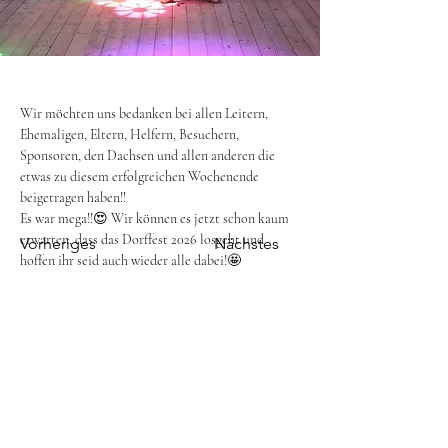
Wir möchten uns bedanken bei allen Leitern, 
Ehemaligen, Eltern, Helfern, Besuchern, 
Sponsoren, den Dachsen und allen anderen die 
etwas zu diesem erfolgreichen Wochenende 
beigetragen haben!! 
Es war mega!!😍 Wir können es jetzt schon kaum 
erwarten, dass das Dorffest 2026 losgeht und 
Vorheriges
Nächstes
hoffen ihr seid auch wieder alle dabei!🤩
Leiterbreich
Cookie Informationen