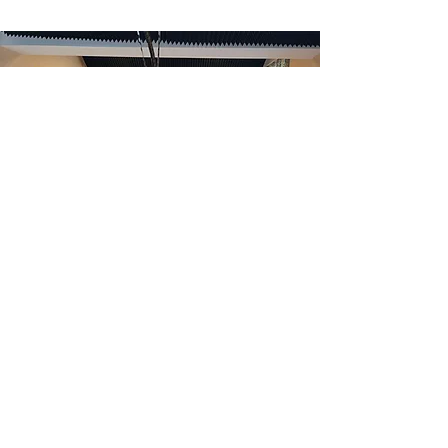
Karnevalsveranst
altungen
mehr Informationen
Leiterbreich
Cookie Informationen
© 2026 KLJ-Kettenis