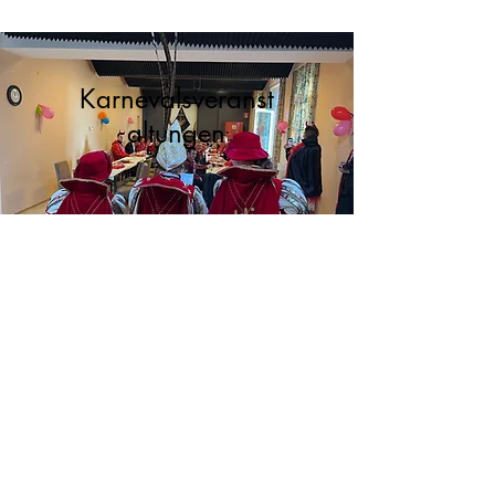
Karnevalsveranst
altungen
mehr Informationen
Leiterbreich
Cookie Informationen
© 2026 KLJ-Kettenis