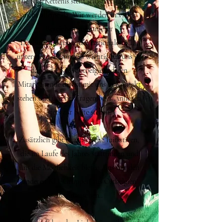
Die KLJ-Kettenis steht selbstverständlich
nicht alleine da. Wir werden in vielen
Bereichen von unserer
Dachorganisation, der nationalen KLJ,
unterstützt. Besonders wichtig für uns ist
dabei die KLJ-Ostbelgien, deren
Mitarbeitende direkt mit uns in Kontakt
stehen und uns bei Fragen oder Anliegen
stets zur Seite stehen.
Zusätzlich gibt es zahlreiche Initiativen,
die im Laufe des Jahres stattfinden und
uns die Möglichkeit bieten, uns mit den
anderen KLJ-Gruppen aus Ostbelgien
auszutauschen..